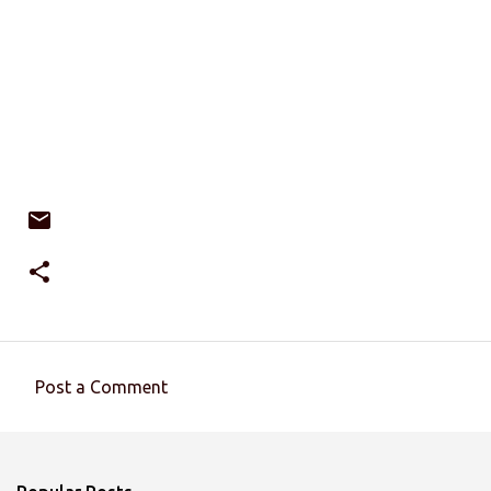
Post a Comment
C
o
m