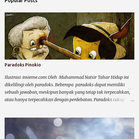
Popular Posts
m
e
n
t
s
Paradoks Pinokio
Ilustrasi: insieme.com Oleh Muhammad Natsir Tahar Hidup ini
dikelilingi oleh paradoks. Beberapa paradoks dapat memiliki
sebuah jawaban, meskipun banyak yang tetap tak terpecahkan,
atau hanya terpecahkan dengan perdebatan. Paradoks cukup
efektif untuk membuat kegempaan dalam pikiran. Dalam
definability paradoxes disebutkan , paradoks ( paradox ) adalah
suatu situasi yang timbul dari sejumlah premis yang diakui
kebenarannya dan bertolak dari suatu pernyataan yang berujung
kepada kontradiksi. Etimologi paradoks dapat ditelusuri di abad