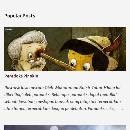
o
m
Popular Posts
m
e
n
t
s
Paradoks Pinokio
Ilustrasi: insieme.com Oleh Muhammad Natsir Tahar Hidup ini
dikelilingi oleh paradoks. Beberapa paradoks dapat memiliki
sebuah jawaban, meskipun banyak yang tetap tak terpecahkan,
atau hanya terpecahkan dengan perdebatan. Paradoks cukup
efektif untuk membuat kegempaan dalam pikiran. Dalam
definability paradoxes disebutkan , paradoks ( paradox ) adalah
suatu situasi yang timbul dari sejumlah premis yang diakui