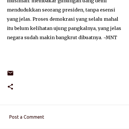
musiman: membakar gunungan uang demi
mendudukkan seorang presiden, tanpa esensi
yang jelas. Proses demokrasi yang selalu mahal
itu belum kelihatan ujung pangkalnya, yang jelas
negara sudah makin bangkrut dibuatnya.
~MNT
Post a Comment
C