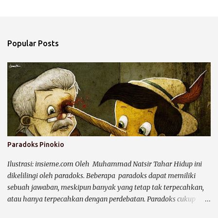
C
o
m
Popular Posts
m
e
n
t
s
Paradoks Pinokio
Ilustrasi: insieme.com Oleh Muhammad Natsir Tahar Hidup ini
dikelilingi oleh paradoks. Beberapa paradoks dapat memiliki
sebuah jawaban, meskipun banyak yang tetap tak terpecahkan,
atau hanya terpecahkan dengan perdebatan. Paradoks cukup
efektif untuk membuat kegempaan dalam pikiran. Dalam